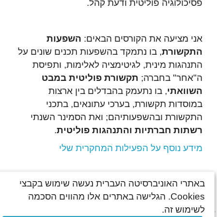
פסיכולוגיה פוליטית ודעת קהל.
אני מציעה את הקורסים הבאים:
השפעות
התקשורת
, בו נתמקד בהשפעות תכנים שונים על
התנהגות מינית, לגיטימציה לאלימות, ותפיסת
ה"אחר" בחברה;
תקשורת פוליטית במבט
השוואתי
, בו נתעמק בהבדלים בין ארצות
במוסדות תקשורת, בערכי עתונאים, בתכני
התקשורת ובהשפעותיהם; ואת הסמינר השנתי
רשתות חברתיות והתנהגות פוליטית
.
מידע נוסף על הפעילות המחקרית שלי
באתרי האוניברסיטה העברית נעשה שימוש בקבצי
אקדמי
Cookies. הגלישה באתרים אלו מהווים הסכמה
© כל הזכויות שמורות האוניברסיטה העברית בירושלים
לשימוש זה.
עדכון אחרון: אוג' 2026