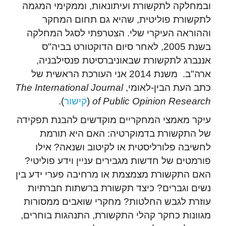
ובמחלקה לתקשורת ועיתונאות, וממקימי המגמה
לתקשורת פוליטית, שהיא גם תחום המחקר
וההוראה העיקרי שלי. הצטרפתי לסגל המחלקה
בשנת 2005, לאחר סיום הדוקטורט בביה"ס
אננברג לתקשורת שבאוניברסיטת פנסילבניה,
ארה"ב. משנת 2014 אני העורכת הראשית של
כתב העת הבין-לאומי,
The International Journal
of Public Opinion Research
(
קישור
).
עיקר מאמצי המחקריים מוקדשים להבנת תפקידה
של התקשורת בדמוקרטיה: האם היא תורמת
לחשיבה פלורליסטית או לקיטוב ושנאה? אילו
פורמטים של חדשות מגבירים עניין וידע פוליטי?
האם התקשורת מצמצמת או מרחיבה פערי ידע בין
נשים וגברים? כיצד תקשורת ברשתות חברתיות
עוזרת לגבש החלטות? מחקרי שואבים ממסורות
מגוונות כחקר קהלי התקשורת, התנהגות בוחרים,