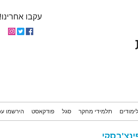
עקבו אחרינו!
ימודים
תלמידי מחקר
סגל
פודקאסט
הירשמו עכ
ינצ'בסקי